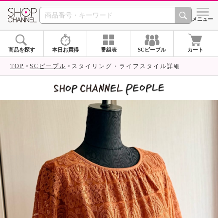
SHOP CHANNEL 
メニュー
商品を探す
本日お買得
番組表
SCピープル
カート
TOP
SCピープル
スタイリング・ライフスタイル詳細