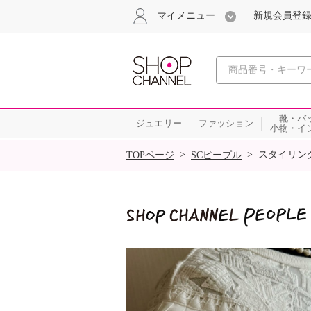
マイメニュー
新規会員登
心おどる
靴・バ
ジュエリー
ファッション
小物・イ
SALE
>
>
スタイリン
TOPページ
SCピープル