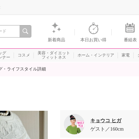
録
、瞬間を。通販・テレビショッピングのショップチャンネル
新着商品
本日お買い得
番組表
ッグ
美容・ダイエット
コスメ
ホーム・インテリア
家電
ンナー
フィットネス
グ・ライフスタイル詳細
キョウコ ヒガ
ゲスト
160cm