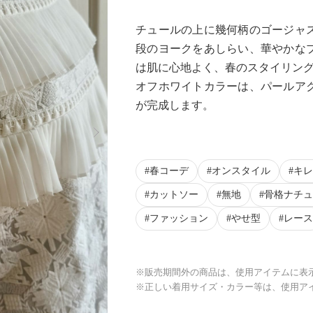
チュールの上に幾何柄のゴージャ
段のヨークをあしらい、華やかな
は肌に心地よく、春のスタイリン
オフホワイトカラーは、パールア
が完成します。
Next
春コーデ
オンスタイル
キレ
カットソー
無地
骨格ナチュ
ファッション
やせ型
レース
※販売期間外の商品は、使用アイテムに表
※正しい着用サイズ・カラー等は、使用ア