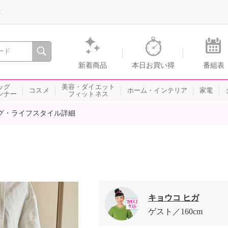
録
、瞬間を。通販・テレビショッピングのショップチャンネル
新着商品
本日お買い得
番組表
ッグ
美容・ダイエット
コスメ
ホーム・インテリア
家電
ンナー
フィットネス
グ・ライフスタイル詳細
キョウコ ヒガ
ゲスト
160cm