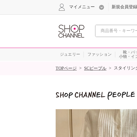
マイメニュー
新規会員登
心おどる
靴・バ
ジュエリー
ファッション
小物・イ
SALE
>
>
スタイリン
TOPページ
SCピープル