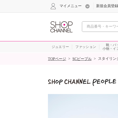
マイメニュー
新規会員登
心おどる
靴・バ
ジュエリー
ファッション
小物・イ
SALE
>
>
スタイリン
TOPページ
SCピープル