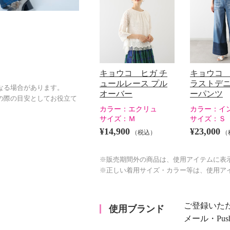
キョウコ ヒガ チ
キョウコ 
ュールレース プル
ラストデニ
なる場合があります。
オーバー
ーパンツ
の際の目安としてお役立て
カラー：
エクリュ
カラー：
イ
サイズ：
Ｍ
サイズ：
Ｓ
¥14,900
¥23,000
（税込）
（
※販売期間外の商品は、使用アイテムに表
※正しい着用サイズ・カラー等は、使用ア
ご登録いた
使用ブランド
メール・Pu