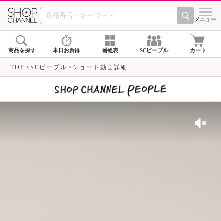
SHOP CHANNEL 
メニュー
商品を探す
本日お買得
番組表
SCピープル
カート
TOP
SCピープル
ショート動画詳細