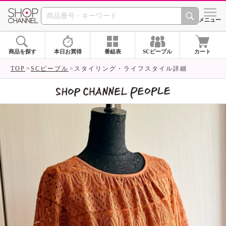
SHOP CHANNEL 
メニュー
商品を探す
本日お買得
番組表
SCピープル
カート
TOP
SCピープル
スタイリング・ライフスタイル詳細