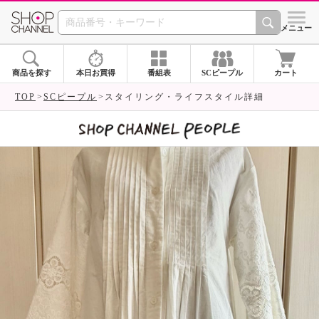
SHOP CHANNEL 
メニュー
商品を探す
本日お買得
番組表
SCピープル
カート
TOP
SCピープル
スタイリング・ライフスタイル詳細