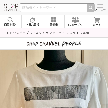
SHOP CHANNEL 
メニュー
商品を探す
本日お買得
番組表
SCピープル
カート
TOP
SCピープル
スタイリング・ライフスタイル詳細