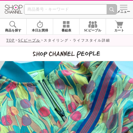
SHOP CHANNEL 
メニュー
商品を探す
本日お買得
番組表
SCピープル
カート
TOP
SCピープル
スタイリング・ライフスタイル詳細