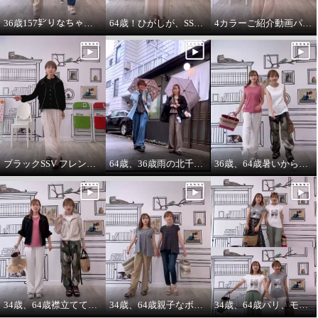
36歳157㌢りなちゃんは60㌢丈、64歳163㌢のひがしは65㌢丈を履く
64歳！ひがしが、SSVのベスト最高！推し‼️コーデ
4カラーご紹介動画パーカー付きのインナーは、凄い使えます。
ブラックSSV フレンチシャツにブラックブルゾン so cool!
64歳、36歳雨の北千住迷路散歩
36歳、64歳暑いから ノースリーブ必須‼️暑いから腕は出す‼️
34歳、64歳襟立ててブルゾンを着る えっ？襟立てない？
34歳、64歳親子なボーダーコーデstyle^_^
34歳、64歳パリ、モンマルトルの階段プリントカットソーを着る。