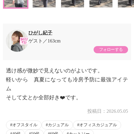
ひがし紀子
ゲスト
163cm
フォローする
透け感が微妙で見えないのがよいです。
軽いから 真夏になっても冷房予防に最強アイテ
ム
そして丈とか全部好き❤️です。
投稿日：
2026.05.05
オフスタイル
カジュアル
オフィスカジュアル
40代
50代
60代
カットソー