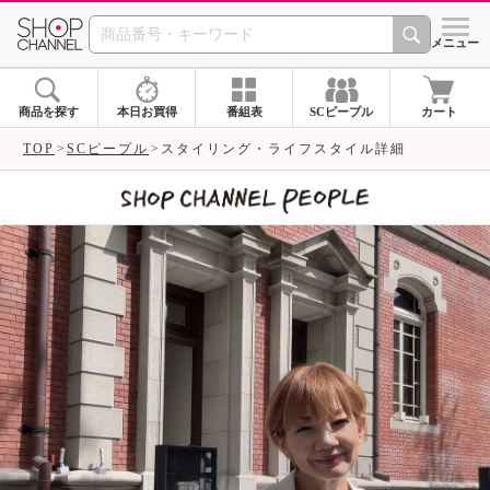
SHOP CHANNEL 
メニュー
商品を探す
本日お買得
番組表
SCピープル
カート
TOP
SCピープル
スタイリング・ライフスタイル詳細