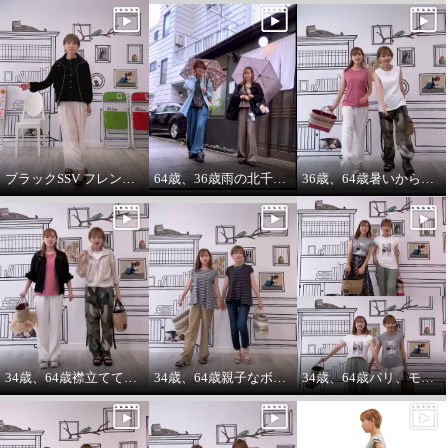
ブラックSSV フレンチシャツにブラックブルゾン so cool!
64歳、36歳雨の北千住迷路散歩
36歳、64歳暑いから ノースリーブ必須‼️暑いから腕は出す‼️
34歳、64歳襟立ててブルゾンを着る えっ？襟立てない？
34歳、64歳親子なボーダーコーデstyle^_^
34歳、64歳パリ、モンマルトルの階段プリントカットソーを着る。