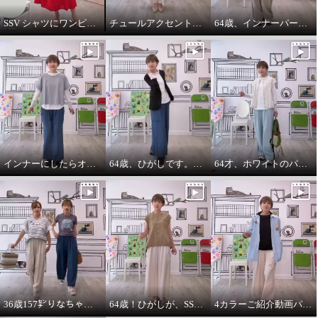
SSV シャツにワンピースをコーデしてみました。
チュールアクセントパーカー64歳カジュアル大好きが推し！
64歳、インナーパーカーは必需品です。
インナーにしたらオールシーズンいけます。インナーパーカー❤️
64歳、ひがしです。わたしの時代は、やっぱりジャケットにパーカーを出す‼️
64才、ホワイトのパーカーインナーはスタイリングに万能です。
36歳157㌢りなちゃんは60㌢丈、64歳163㌢のひがしは65㌢丈を履く
64歳！ひがしが、SSVのベスト最高！推し‼️コーデ
4カラーご紹介動画パーカー付きのインナーは、凄い使えます。