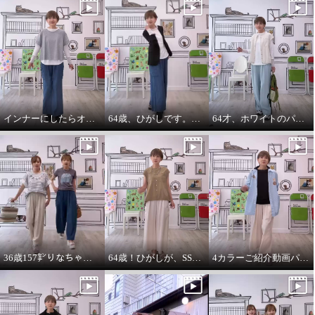
インナーにしたらオールシーズンいけます。インナーパーカー❤️
64歳、ひがしです。わたしの時代は、やっぱりジャケットにパーカーを出す‼️
64才、ホワイトのパーカーインナーはスタイリングに万能です。
36歳157㌢りなちゃんは60㌢丈、64歳163㌢のひがしは65㌢丈を履く
64歳！ひがしが、SSVのベスト最高！推し‼️コーデ
4カラーご紹介動画パーカー付きのインナーは、凄い使えます。