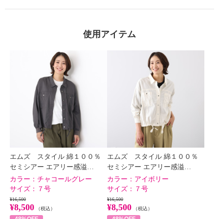
使用アイテム
×
商品紹介
エムズ スタイル 綿１００％
エムズ スタイル 綿１００％
セミシアー エアリー感溢…
セミシアー エアリー感溢…
カラー：
チャコールグレー
カラー：
アイボリー
サイズ：
７号
サイズ：
７号
¥16,500
¥16,500
¥8,500
¥8,500
（税込）
（税込）
48%OFF
48%OFF