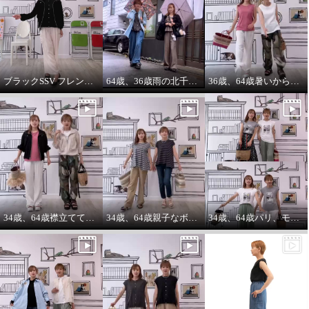
ブラックSSV フレンチシャツにブラックブルゾン so cool!
64歳、36歳雨の北千住迷路散歩
36歳、64歳暑いから ノースリーブ必須‼️暑いから腕は出す‼️
エムズ スタイル 綿１００％セ
エムズ スタイル 綿１００％セ
ミシアー エアリー感溢れる シャ
ミシアー エアリー感溢れる シャ
ツブルゾン
ツブルゾン
チャコールグレー
７号
アイボリー
７号
¥0
¥0
34歳、64歳襟立ててブルゾンを着る えっ？襟立てない？
34歳、64歳親子なボーダーコーデstyle^_^
34歳、64歳パリ、モンマルトルの階段プリントカットソーを着る。