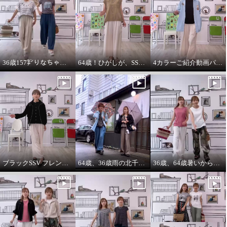
36歳157㌢りなちゃんは60㌢丈、64歳163㌢のひがしは65㌢丈を履く
64歳！ひがしが、SSVのベスト最高！推し‼️コーデ
4カラーご紹介動画パーカー付きのインナーは、凄い使えます。
ブラックSSV フレンチシャツにブラックブルゾン so cool!
64歳、36歳雨の北千住迷路散歩
36歳、64歳暑いから ノースリーブ必須‼️暑いから腕は出す‼️