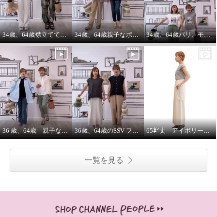
34歳、64歳襟立ててブルゾンを着る えっ？襟立てない？
34歳、64歳親子なボーダーコーデstyle^_^
34歳、64歳パリ、モンマルトルの階段プリントカットソーを着る。
36 歳、64歳 親子な年齢差コーデ
36歳、64歳のSSV フレンチスリーブシャツはジレにもなります。
65㌢丈 アイボリーワイドパンツは、シルエット、履き心地ピカイチ
一覧を見る