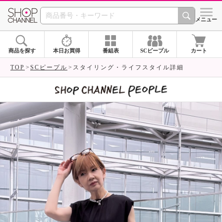
SHOP CHANNEL 
メニュー
商品を探す
本日お買得
番組表
SCピープル
カート
TOP
SCピープル
スタイリング・ライフスタイル詳細