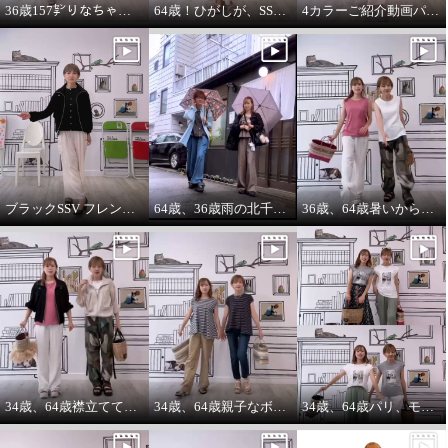
36歳157㌢りなちゃんは60㌢丈、64歳163㌢のひがしは65㌢丈を履く
64歳！ひがしが、SSVのベスト最高！推し‼️コーデ
4カラーご紹介動画パーカー付きのインナーは、凄い使えます。
ブラックSSV フレンチシャツにブラックブルゾン so cool!
64歳、36歳雨の北千住迷路散歩
36歳、64歳暑いから ノースリーブ必須‼️暑いから腕は出す‼️
34歳、64歳襟立ててブルゾンを着る えっ？襟立てない？
34歳、64歳親子なボーダーコーデstyle^_^
34歳、64歳パリ、モンマルトルの階段プリントカットソーを着る。