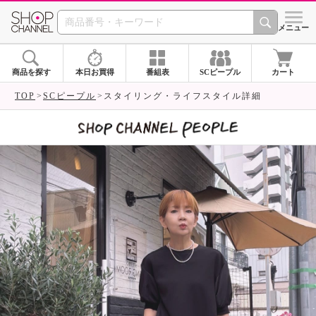
SHOP CHANNEL 
メニュー
商品を探す
本日お買得
番組表
SCピープル
カート
TOP
SCピープル
スタイリング・ライフスタイル詳細