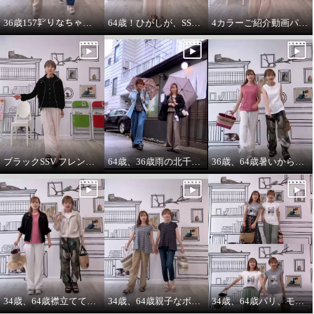
36歳157㌢りなちゃんは60㌢丈、64歳163㌢のひがしは65㌢丈を履く
64歳！ひがしが、SSVのベスト最高！推し‼️コーデ
4カラーご紹介動画パーカー付きのインナーは、凄い使えます。
ブラックSSV フレンチシャツにブラックブルゾン so cool!
64歳、36歳雨の北千住迷路散歩
36歳、64歳暑いから ノースリーブ必須‼️暑いから腕は出す‼️
34歳、64歳襟立ててブルゾンを着る えっ？襟立てない？
34歳、64歳親子なボーダーコーデstyle^_^
34歳、64歳パリ、モンマルトルの階段プリントカットソーを着る。