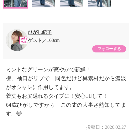
ひがし紀子
ゲスト
163cm
フォローする
ミントなグリーンが爽やかで新鮮！
襟、袖口がリブで 同色だけど異素材だから濃淡
がオシャレに作用してます。
着丈もお尻隠れるタイプに！安心😮‍💨して！
64歳ひがしですから この丈の大事さ熟知してま
す。🤭
投稿日：
2026.02.27