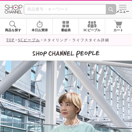
SHOP CHANNEL 
メニュー
商品を探す
本日お買得
番組表
SCピープル
カート
TOP
SCピープル
スタイリング・ライフスタイル詳細