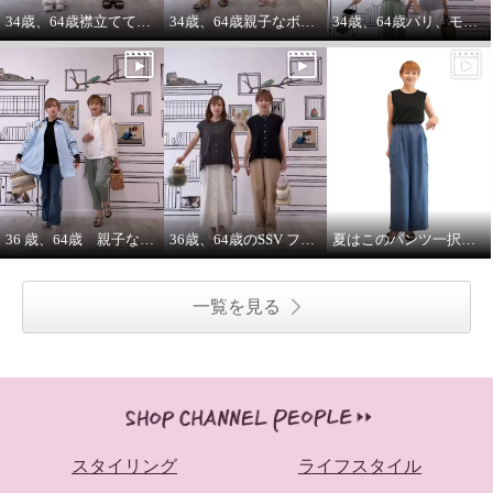
34歳、64歳襟立ててブルゾンを着る えっ？襟立てない？
34歳、64歳親子なボーダーコーデstyle^_^
34歳、64歳パリ、モンマルトルの階段プリントカットソーを着る。
36 歳、64歳 親子な年齢差コーデ
36歳、64歳のSSV フレンチスリーブシャツはジレにもなります。
夏はこのパンツ一択！65㌢丈 インディゴデニムかっこいいら🤭
一覧を見る
スタイリング
ライフスタイル