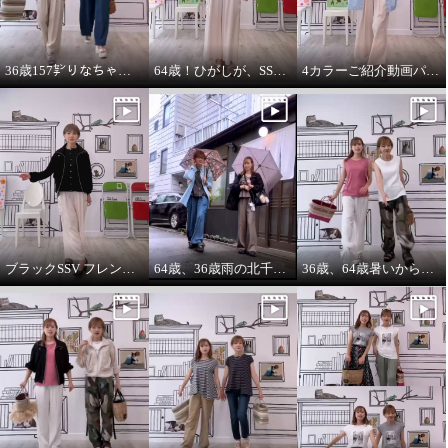
36歳157㌢りなちゃんは60㌢丈、64歳163㌢のひがしは65㌢丈を履く
64歳！ひがしが、SSVのベスト最高！推し‼️コーデ
4カラーご紹介動画パーカー付きのインナーは、凄い使えます。
ブラックSSV フレンチシャツにブラックブルゾン so cool!
64歳、36歳雨の北千住迷路散歩
36歳、64歳暑いから ノースリーブ必須‼️暑いから腕は出す‼️