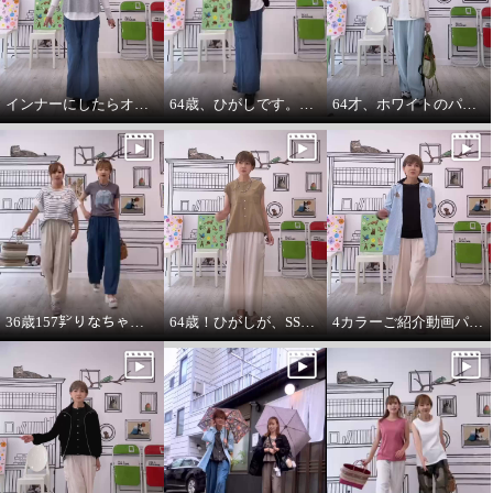
インナーにしたらオールシーズンいけます。インナーパーカー❤️
64歳、ひがしです。わたしの時代は、やっぱりジャケットにパーカーを出す‼️
64才、ホワイトのパーカーインナーはスタイリングに万能です。
エムズ スタイル 綿１００％セ
エムズ スタイル 綿１００％セ
ミシアー エアリー感溢れる シャ
ミシアー エアリー感溢れる シャ
ツブルゾン
ツブルゾン
サックス
７号
アイボリー
７号
36歳157㌢りなちゃんは60㌢丈、64歳163㌢のひがしは65㌢丈を履く
64歳！ひがしが、SSVのベスト最高！推し‼️コーデ
4カラーご紹介動画パーカー付きのインナーは、凄い使えます。
¥0
¥0