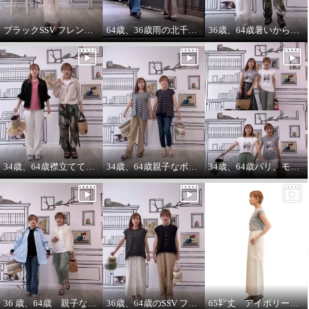
ブラックSSV フレンチシャツにブラックブルゾン so cool!
64歳、36歳雨の北千住迷路散歩
36歳、64歳暑いから ノースリーブ必須‼️暑いから腕は出す‼️
34歳、64歳襟立ててブルゾンを着る えっ？襟立てない？
34歳、64歳親子なボーダーコーデstyle^_^
34歳、64歳パリ、モンマルトルの階段プリントカットソーを着る。
36 歳、64歳 親子な年齢差コーデ
36歳、64歳のSSV フレンチスリーブシャツはジレにもなります。
65㌢丈 アイボリーワイドパンツは、シルエット、履き心地ピカイチ