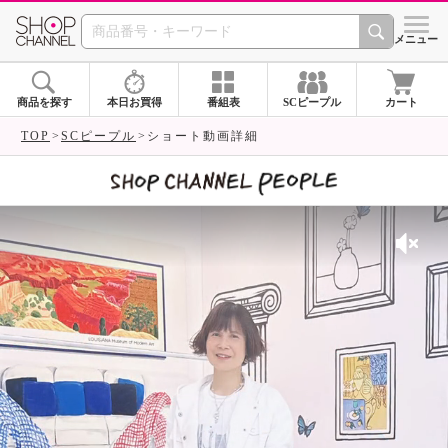
SHOP CHANNEL 
メニュー
商品を探す
本日お買得
番組表
SCピープル
カート
TOP
SCピープル
ショート動画詳細