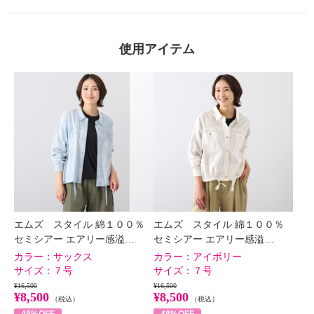
使用アイテム
×
商品紹介
エムズ スタイル 綿１００％
エムズ スタイル 綿１００％
セミシアー エアリー感溢…
セミシアー エアリー感溢…
カラー：
サックス
カラー：
アイボリー
サイズ：
７号
サイズ：
７号
¥16,500
¥16,500
¥8,500
¥8,500
（税込）
（税込）
48%OFF
48%OFF