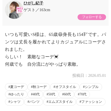
ひがし紀子
ゲスト
163cm
フォローする
いつも可愛いS様は、65歳😆身長も154㌢です。パ
ンツは丈長を履かれてよりカジュアルにコーデさ
れました。
らしい！ 素敵なコーデ💓
何歳でも 自分流にがやっぱり素敵。
投稿日：
2026.05.01
夏コーデ
秋コーデ
オフスタイル
シンプル
ゆったり
40代
50代
60代
70代
シャツ
パンツ
エムズスタイル
ファッション