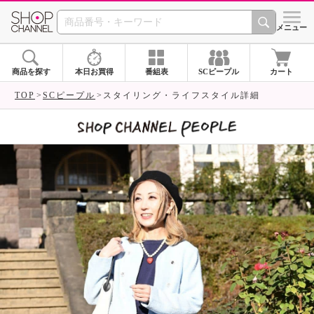
SHOP CHANNEL 
メニュー
商品を探す
本日お買得
番組表
SCピープル
カート
TOP
SCピープル
スタイリング・ライフスタイル詳細