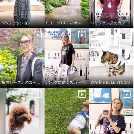
SPAファッション
ELLE STUDIOのサマーTシャツ
パリジェンヌのカフェタイム
梅雨シーズンのコーディネート
バッグに結くスカーフ♪
猫が着るELLE STUDIO