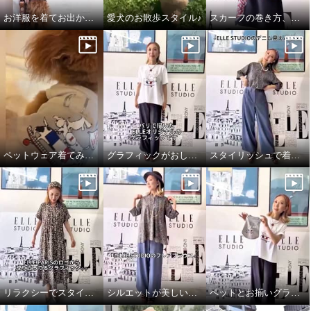
お洋服を着てお出かけ✧ペットウェア✧
愛犬のお散歩スタイル♪
スカーフの巻き方、簡単2通りです♪
ペットウェア着てみました♪
グラフィックがおしゃれなTシャツ
スタイリッシュで着心地良いデニムパンツ
リラクシーでスタイルアップしてくれるワンピース♪
シルエットが美しいブラウス
ペットとお揃いグラフィックTシャツ♪