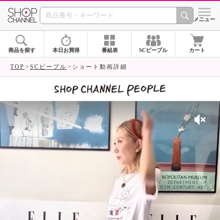
SHOP CHANNEL 
メニュー
商品を探す
本日お買得
番組表
SCピープル
カート
TOP
SCピープル
ショート動画詳細