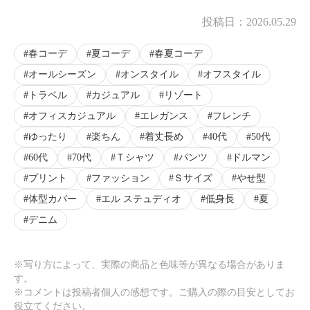
投稿日：
2026.05.29
×
春コーデ
夏コーデ
春夏コーデ
商品紹介
オールシーズン
オンスタイル
オフスタイル
トラベル
カジュアル
リゾート
オフィスカジュアル
エレガンス
フレンチ
ゆったり
楽ちん
着丈長め
40代
50代
60代
70代
Ｔシャツ
パンツ
ドルマン
プリント
ファッション
Ｓサイズ
やせ型
体型カバー
エル ステュディオ
低身長
夏
デニム
※写り方によって、実際の商品と色味等が異なる場合がありま
す。
※コメントは投稿者個人の感想です。ご購入の際の目安としてお
役立てください。