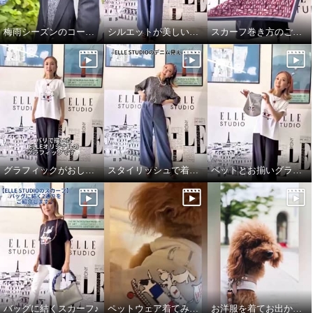
梅雨シーズンのコーディネート
シルエットが美しいブラウス
スカーフ巻き方のご紹介です♪
グラフィックがおしゃれなTシャツ
スタイリッシュで着心地良いデニムパンツ
ペットとお揃いグラフィックTシャツ♪
バッグに結くスカーフ♪
ペットウェア着てみました♪
お洋服を着てお出かけ✧ペットウェア✧