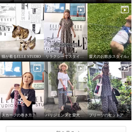
猫が着るELLE STUDIO
リラクシーでスタイルアップしてくれるワンピース♪
愛犬のお散歩スタイル♪
エル ステュディオ ドッググラ
エル ステュディオ デニムライ
フィック グリッタープリント Ｔ
クパンツ
シャツ
ダークブルー
Ｓ
¥0
オフホワイト
Ｓ
¥0
スカーフの巻き方、簡単2通りです♪
パリジェンヌと愛犬のお散歩スタイル
プリーツのセットアップで語学レッスンへ♪