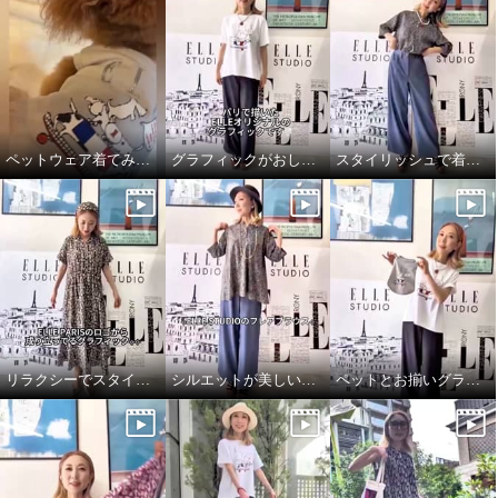
ペットウェア着てみました♪
グラフィックがおしゃれなTシャツ
スタイリッシュで着心地良いデニムパンツ
エル ステュディオ ＥＬＬＥオ
エル ステュディオ ＥＬＬＥオ
リジナル グラフィック プリーツ
リジナル グラフィック プリーツ
チュニック
パンツ
グリーン
Ｓ
グリーン
Ｓ
リラクシーでスタイルアップしてくれるワンピース♪
シルエットが美しいブラウス
ペットとお揃いグラフィックTシャツ♪
¥0
¥0