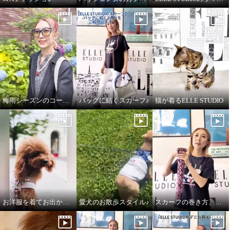
梅雨シーズンのコーディネート
バッグに結くスカーフ♪
猫が着るELLE STUDIO
お洋服を着てお出かけ✧ペットウェア✧
愛犬のお散歩スタイル♪
スカーフの巻き方、簡単2通りです♪