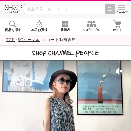
SHOP CHANNEL 
メニュー
商品を探す
本日お買得
番組表
SCピープル
カート
TOP
SCピープル
ショート動画詳細