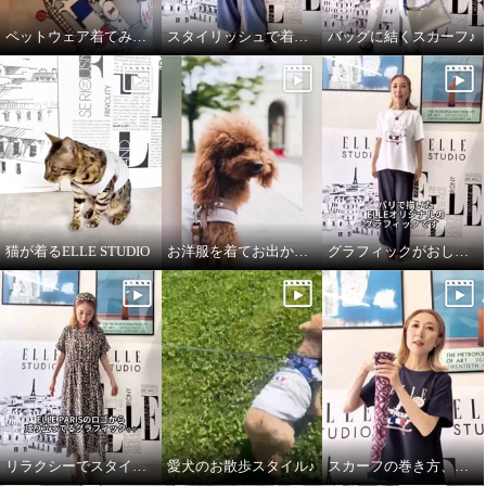
ペットウェア着てみました♪
スタイリッシュで着心地良いデニムパンツ
バッグに結くスカーフ♪
猫が着るELLE STUDIO
お洋服を着てお出かけ✧ペットウェア✧
グラフィックがおしゃれなTシャツ
エル ステュディオ グラフィッ
エル ステュディオ ドロースト
クロゴスカーフ
リング入り アレンジワンピース
ブラック系
ブラック系
Ｓ
¥0
¥0
リラクシーでスタイルアップしてくれるワンピース♪
愛犬のお散歩スタイル♪
スカーフの巻き方、簡単2通りです♪