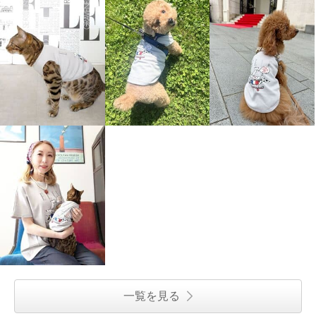
エル ステュディオ デニムライ
クパンツ
ライトブルー
Ｓ
¥0
一覧を見る