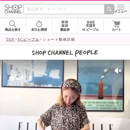
SHOP CHANNEL 
メニュー
商品を探す
本日お買得
番組表
SCピープル
カート
TOP
SCピープル
ショート動画詳細