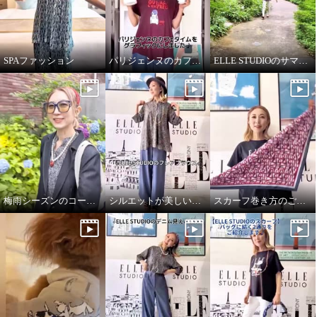
SPAファッション
パリジェンヌのカフェタイム
ELLE STUDIOのサマーTシャツ
梅雨シーズンのコーディネート
シルエットが美しいブラウス
スカーフ巻き方のご紹介です♪