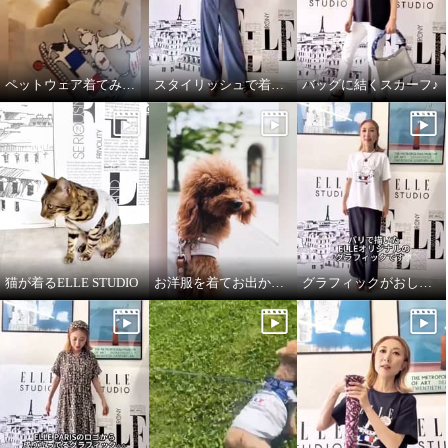
ペットウェア着てみました♪
スタイリッシュで着心地良いデニムパンツ
バッグに結くスカーフ♪
猫が着るELLE STUDIO
お洋服を着てお出かけ✧ペットウェア✧
グラフィックがおしゃれなTシャツ