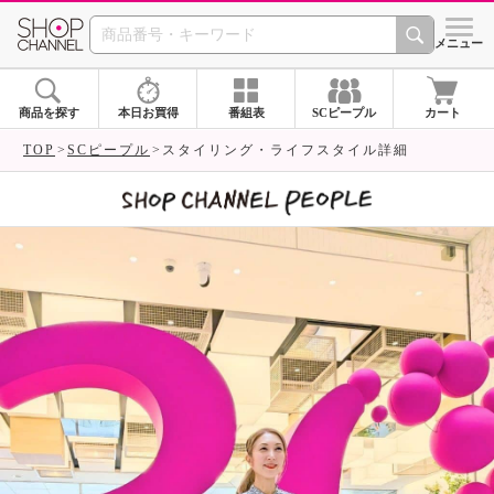
SHOP CHANNEL 
メニュー
商品を探す
本日お買得
番組表
SCピープル
カート
TOP
SCピープル
スタイリング・ライフスタイル詳細