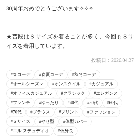
30周年おめでとうございます✧✧✧
★普段はＳサイズを着ることが多く、今回もＳサ
イズを着用しています。
投稿日：
2026.04.27
春コーデ
春夏コーデ
秋冬コーデ
オールシーズン
オンスタイル
カジュアル
オフィスカジュアル
クラシック
エレガンス
フレンチ
ゆったり
40代
50代
60代
70代
ブラウス
プリント
ファッション
Ｓサイズ
やせ型
体型カバー
エル ステュディオ
低身長