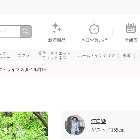
録
、瞬間を。通販・テレビショッピングのショップチャンネル
新着商品
本日お買い得
番組表
ッグ
美容・ダイエット
コスメ
ホーム・インテリア
家電
ンナー
フィットネス
グ・ライフスタイル詳細
江口遊
ゲスト
155cm