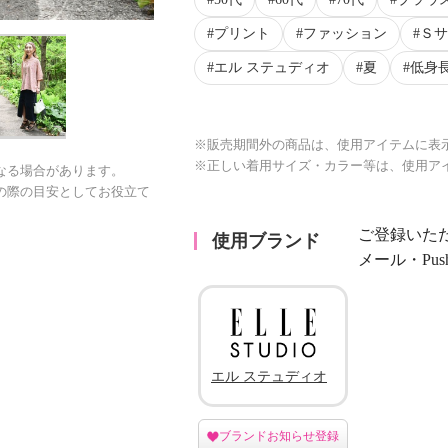
プリント
ファッション
Ｓサ
エル ステュディオ
夏
低身
※販売期間外の商品は、使用アイテムに表
※正しい着用サイズ・カラー等は、使用ア
なる場合があります。
の際の目安としてお役立て
ご登録いた
使用ブランド
メール・Pu
エル ステュディオ
ブランドお知らせ登録