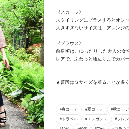
《スカーフ》
スタイリングにプラスするとオシ
大きすぎないサイズは、アレンジ
《ブラウス》
Next
前身頃は、ゆったりした大人の女
レアで、ふわっと腰辺りまでカバ
★普段はＳサイズを着ることが多
春コーデ
夏コーデ
秋コーデ
トラベル
エレガンス
フレン
50代
60代
70代
ブラウ