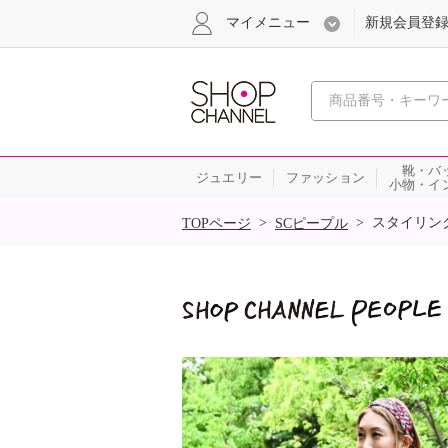
マイメニュー
新規会員登
心おどる
靴・バ
ジュエリー
ファッション
小物・イ
SALE
>
>
スタイリン
TOPページ
SCピープル