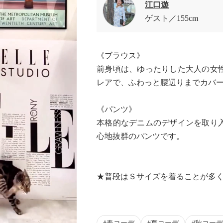
江口遊
ゲスト
155cm
《ブラウス》
前身頃は、ゆったりした大人の女
レアで、ふわっと腰辺りまでカバ
《パンツ》
本格的なデニムのデザインを取り
心地抜群のパンツです。
★普段はＳサイズを着ることが多