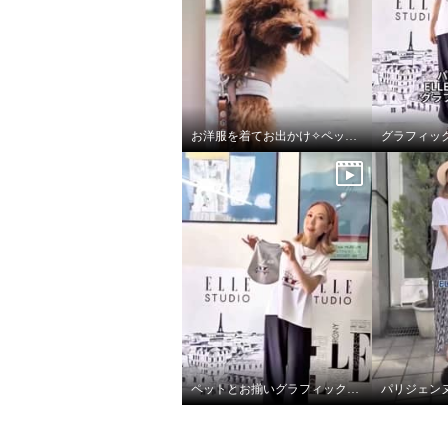
お洋服を着てお出かけ✧ペットウェア✧
ペットとお揃いグラフィックTシャツ♪
エル ステュディオ デニムラ
エル 