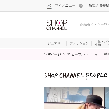
マイメニュー
新規会員登
心おどる
靴・バ
ジュエリー
ファッション
小物・イ
SALE
>
>
ショート動
TOPページ
SCピープル