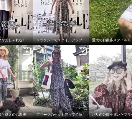
グラフィックがおしゃれなTシャツ
リラクシーでスタイルアップしてくれるワンピース♪
愛犬のお散歩スタイル♪
パリジェンヌと愛犬のお散歩スタイル
プリーツのセットアップで語学レッスンへ♪
パリの公園を描いたブラ
ステュディオ バックフ