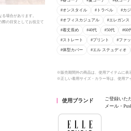
春コーデ
夏コーデ
秋コーデ
オンスタイル
トラベル
カジ
なる場合があります。
オフィスカジュアル
エレガンス
の際の目安としてお役立て
着丈長め
40代
50代
60
ストレート
プリント
ファッ
体型カバー
エル ステュディオ
※販売期間外の商品は、使用アイテムに表
※正しい着用サイズ・カラー等は、使用ア
ご登録いた
使用ブランド
メール・Pu