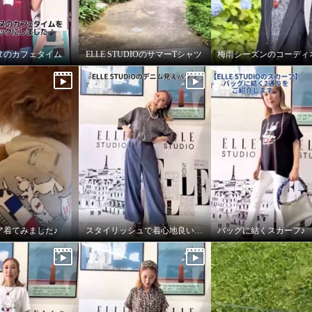
ヌのカフェタイム
ELLE STUDIOのサマーTシャツ
梅雨シーズンのコーディ
ア着てみました♪
スタイリッシュで着心地良いデニムパンツ
バッグに結くスカーフ♪