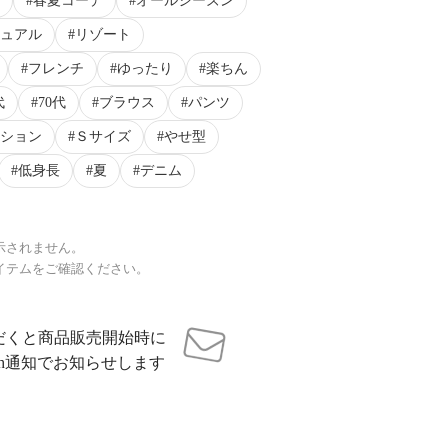
春夏コーデ
オールシーズン
ュアル
リゾート
フレンチ
ゆったり
楽ちん
代
70代
ブラウス
パンツ
ション
Ｓサイズ
やせ型
低身長
夏
デニム
示されません。
イテムをご確認ください。
だくと商品販売開始時に
sh通知でお知らせします