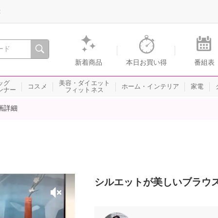
録
、瞬間を。通販・テレビショッピングのショップチャンネル
新着商品
本日お買い得
番組表
ッグ
美容・ダイエット
コスメ
ホーム・インテリア
家電
ンナー
フィットネス
画詳細
シルエットが美しいブラウ