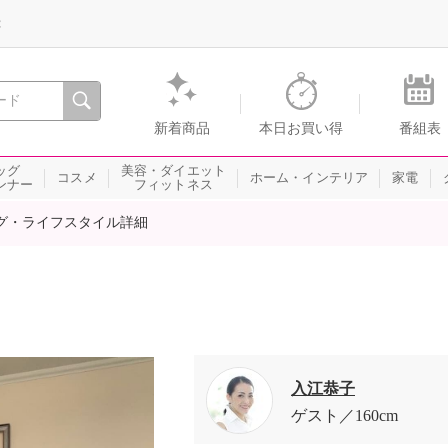
録
、瞬間を。通販・テレビショッピングのショップチャンネル
新着商品
本日お買い得
番組表
ッグ
美容・ダイエット
コスメ
ホーム・インテリア
家電
ンナー
フィットネス
グ・ライフスタイル詳細
入江恭子
ゲスト
160cm