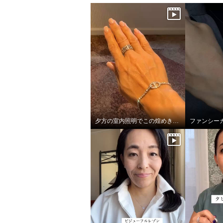
夕方の室内照明でこの煌めき…！