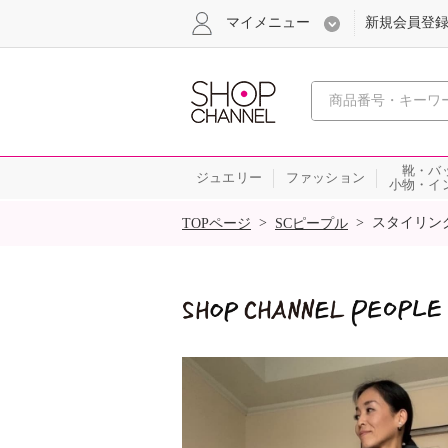
マイメニュー
新規会員登
心おどる
靴・バ
ジュエリー
ファッション
小物・イ
SALE
>
>
スタイリン
TOPページ
SCピープル