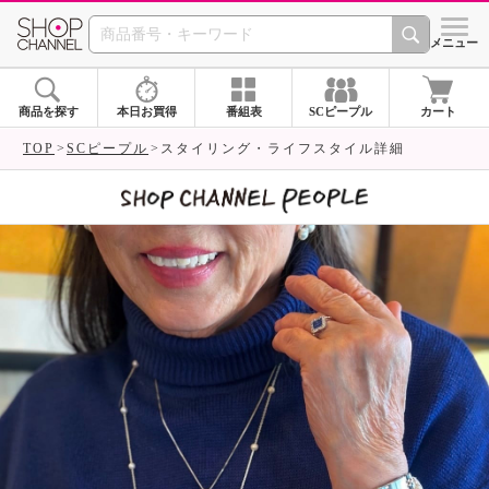
SHOP CHANNEL 
メニュー
商品を探す
本日お買得
番組表
SCピープル
カート
TOP
SCピープル
スタイリング・ライフスタイル詳細