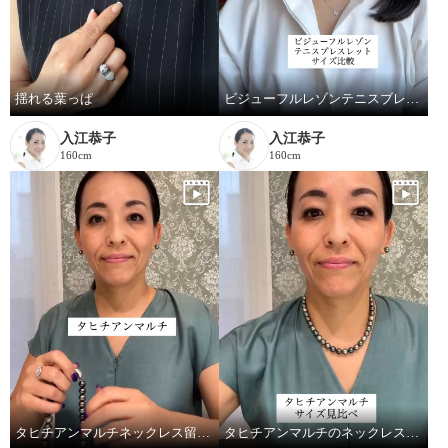
揺れる葉っぱ
ビジューフルレゾンテニスブレスレット比較
入江恭子
入江恭子
160cm
160cm
タヒチアンマルチネックレス留め金ご紹介
タヒチアンマルチのネックレス2種、重ねてみました