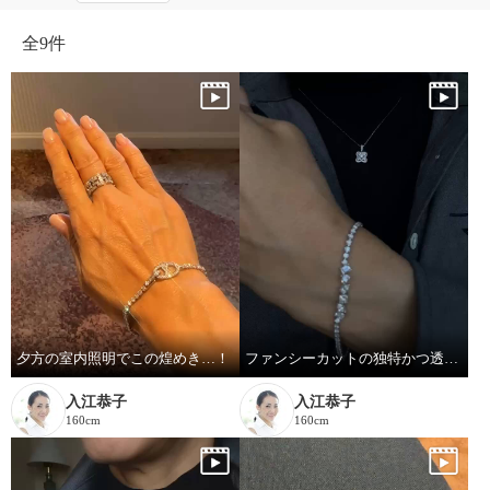
全
9件
夕方の室内照明でこの煌めき…！
ファンシーカットの独特かつ透明感あふれる輝き
入江恭子
入江恭子
160cm
160cm