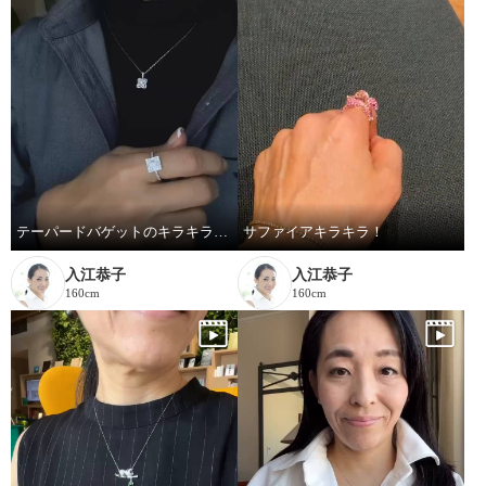
テーパードバゲットのキラキラっぷり！
サファイアキラキラ！
入江恭子
入江恭子
160cm
160cm