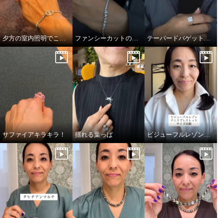
夕方の室内照明でこの煌めき…！
ファンシーカットの独特かつ透明感あふれる輝き
テーパードバゲットのキラキラっぷり！
サファイアキラキラ！
揺れる葉っぱ
ビジューフルレゾンテニスブレスレット比較