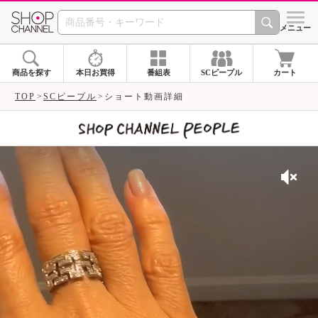
SHOP CHANNEL 
メニュー
商品を探す
本日お買得
番組表
SCピープル
カート
TOP
SCピープル
ショート動画詳細