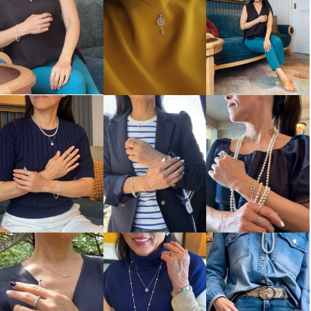
５０ ダイヤモンド アンカーチェ
００ ダイヤモンド 幾何学モティ
ーン モティーフ テニスブレスレ
ーフ コネクトリング
ット
１１号
¥0
¥0