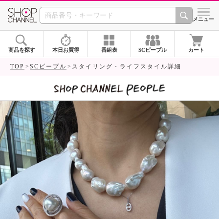
SHOP CHANNEL 
メニュー
商品を探す
本日お買得
番組表
SCピープル
カート
TOP
SCピープル
スタイリング・ライフスタイル詳細