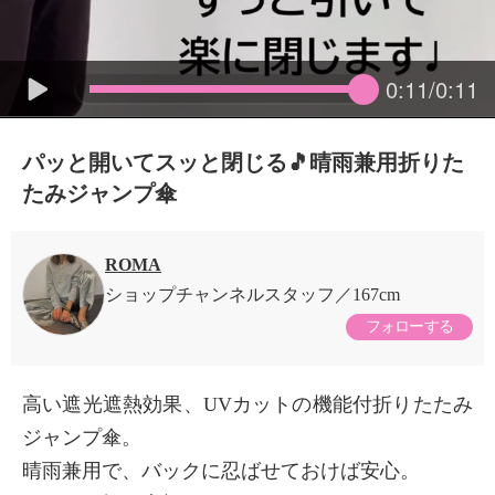
0:11/0:11
パッと開いてスッと閉じる🎵晴雨兼用折りた
たみジャンプ傘
ROMA
ショップチャンネルスタッフ
167cm
フォローする
高い遮光遮熱効果、UVカットの機能付折りたたみ
ジャンプ傘。
晴雨兼用で、バックに忍ばせておけば安心。