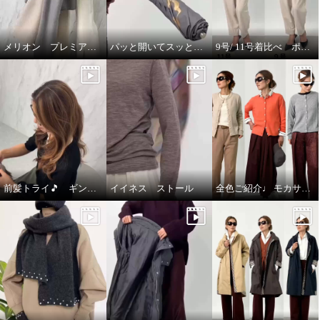
メリオン プレミアムな着心地🎵
パッと開いてスッと閉じる🎵晴雨兼用折りたたみジャンプ傘
9号/ 11号着比べ ポルトゥヴィータ ノーカラージャケット
前髪トライ🎵 ギンカウィンカ ドレスドヘアー
イイネス ストール
全色ご紹介♩ モカサン ジュンコシマダ カーディガン