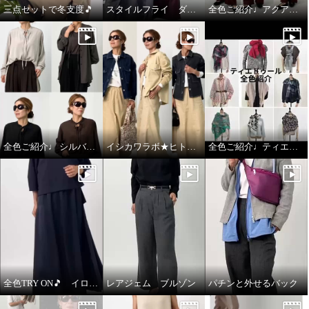
三点セットで冬支度🎵
スタイルフライ ダウンコート
全色ご紹介♩アクアスキュータム
全色ご紹介♩ シルバーミントシュガー アンサンブル
イシカワラボ★ヒトミ ジャケット全色ご紹介♩
全色ご紹介♩ティエドゥール
全色TRY ON🎵 イロプライム ワンピース
レアジェム ブルゾン
パチンと外せるバック