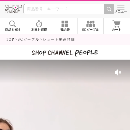
SHOP CHANNEL 
メニュー
商品を探す
本日お買得
番組表
SCピープル
カート
TOP
SCピープル
ショート動画詳細