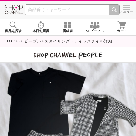
SHOP CHANNEL 
メニュー
商品を探す
本日お買得
番組表
SCピープル
カート
TOP
SCピープル
スタイリング・ライフスタイル詳細