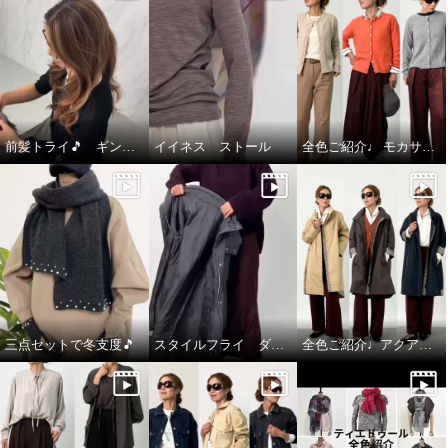
前髪トライ🎵 ギンカウィンカ ドレスドヘアー
イイネス ストール
全色ご紹介♩ モカサン ジュンコシマダ カーディガン
三点セットで冬支度🎵
スタイルフライ ダウンコート
全色ご紹介♩アクアスキュータム