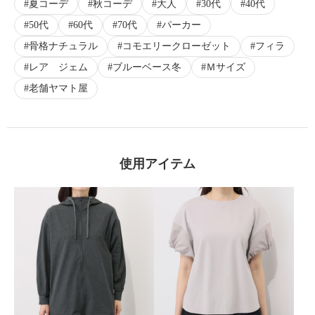
夏コーデ
秋コーデ
大人
30代
40代
50代
60代
70代
パーカー
骨格ナチュラル
コモエリークローゼット
フィラ
レア ジェム
ブルーベース冬
Ｍサイズ
老舗ヤマト屋
使用アイテム