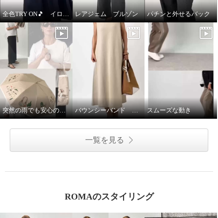
全色TRY ON🎵 イロプライム ワンピース
レアジェム ブルゾン
パチンと外せるバック
突然の雨でも安心の晴雨兼用傘♩
バウンシーバンド ワンピース
スムーズな動き
一覧を見る
ROMAのスタイリング