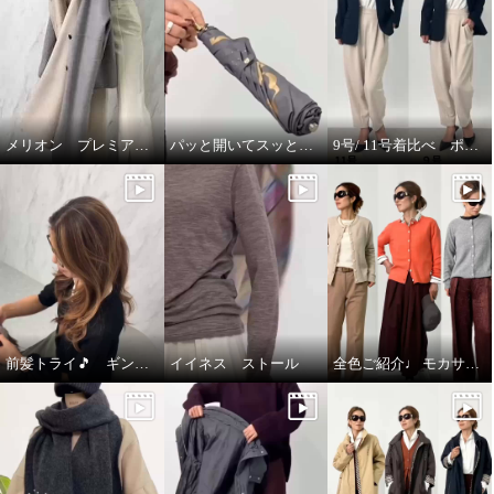
メリオン プレミアムな着心地🎵
パッと開いてスッと閉じる🎵晴雨兼用折りたたみジャンプ傘
9号/ 11号着比べ ポルトゥヴィータ ノーカラージャケット
前髪トライ🎵 ギンカウィンカ ドレスドヘアー
イイネス ストール
全色ご紹介♩ モカサン ジュンコシマダ カーディガン