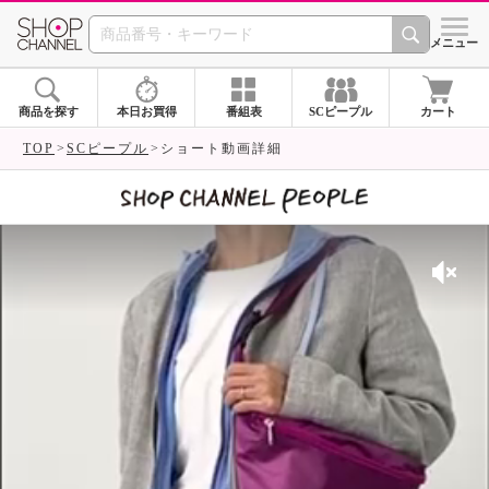
SHOP CHANNEL 
メニュー
商品を探す
本日お買得
番組表
SCピープル
カート
TOP
SCピープル
ショート動画詳細