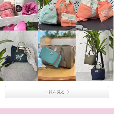
コモエリークローゼット 異素材
老舗ヤマト屋 ポリカーボネイト
コンビネーション バルーンスリ
薄合成皮革使用 超軽量・洗える
ーブブラウス
ボディバッグ “ラビラビシリーズ”
オフホワイト
Ｓ
プラム
¥0
¥0
一覧を見る