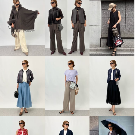
レア ジェム 天然素材のマリア
フィラ ＵＶカット・吸水速乾 ド
ージュ フレンチリネンとウール
ローストリング付 パーカー
で 大人の上質カジュアルを シャ
サックス
Ｍ
ープにまとうブルゾン
¥0
杢グレージュ
Ｍ
¥0