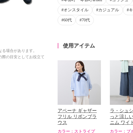
オンスタイル
カジュアル
キ
60代
70代
使用アイテム
なる場合があります。
の際の目安としてお役立て
アペーナ ギャザー
ラ・シュシ
フリル リボンブラ
っと涼しい
ウス
ニム ワイ
カラー：
ストライプ
カラー：
ブ