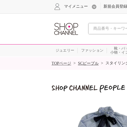
マイメニュー
新規会員登
心おどる
靴・バ
ジュエリー
ファッション
小物・イ
SALE
>
>
スタイリン
TOPページ
SCピープル