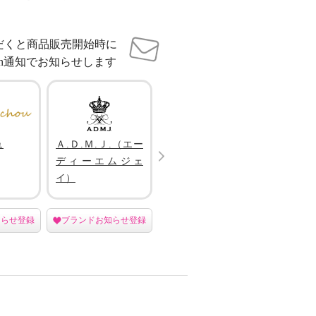
だくと商品販売開始時に
sh通知でお知らせします
ュ
Ａ.Ｄ.Ｍ.Ｊ.（エー
ゴッシュ
アペー
Next
ディーエムジェ
イ）
知らせ登録
ブランドお知らせ登録
ブランドお知らせ登録
ブラン