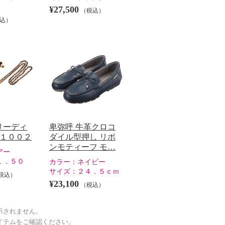
¥27,500
（税込）
込）
リーディ
卑弥呼 牛革クロコ
−１００２
ダイル型押し リボ
ンモティーフ モ…
アー
１．５０
カラー：
ネイビー
サイズ：
２４．５ｃｍ
税込）
¥23,100
（税込）
示されません。
イテムをご確認ください。