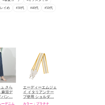
レイめ
30代
40代
50代
ュ さら
エーディーエムジェ
 麻混デ
イ イタリアンテー
ドパン…
プ使用 ショルダ…
ルーデニム
カラー：
プラチナ