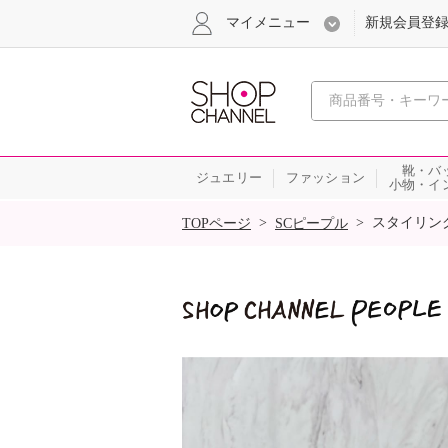
マイメニュー
新規会員登
心おどる
靴・バ
ジュエリー
ファッション
小物・イ
SALE
>
>
スタイリン
TOPページ
SCピープル