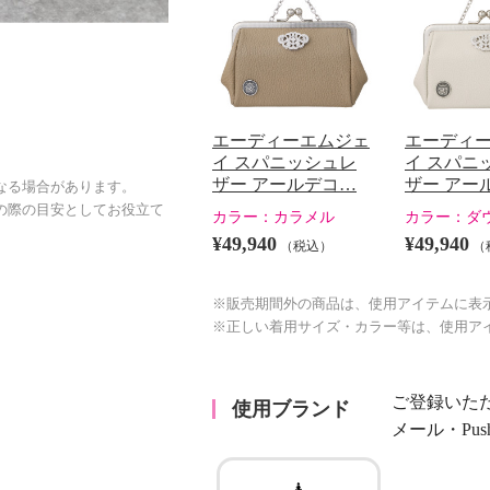
エーディーエムジェ
エーディ
イ スパニッシュレ
イ スパニ
ザー アールデコ…
ザー アー
なる場合があります。
の際の目安としてお役立て
カラー：
カラメル
カラー：
ダ
¥49,940
¥49,940
（税込）
（
※販売期間外の商品は、使用アイテムに表
※正しい着用サイズ・カラー等は、使用ア
ご登録いた
使用ブランド
メール・Pu