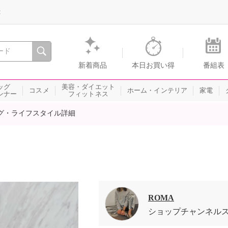
録
、瞬間を。通販・テレビショッピングのショップチャンネル
新着商品
本日お買い得
番組表
ッグ
美容・ダイエット
コスメ
ホーム・インテリア
家電
ンナー
フィットネス
グ・ライフスタイル詳細
ROMA
ショップチャンネル