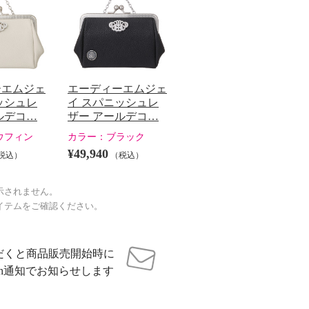
ーエムジェ
エーディーエムジェ
ッシュレ
イ スパニッシュレ
ルデコ…
ザー アールデコ…
ウフィン
カラー：
ブラック
¥49,940
税込）
（税込）
示されません。
イテムをご確認ください。
だくと商品販売開始時に
sh通知でお知らせします