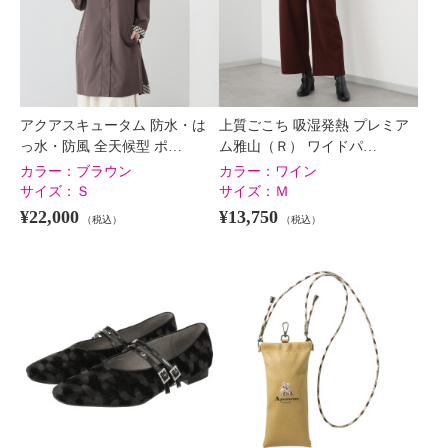
アクアスキュータム 防水・は
上質ごこち 吸湿発熱 プレミア
っ水・防風 全天候型 ポ…
ム雅山（Ｒ） ワイドパ…
カラー：
ブラウン
カラー：
ワイン
サイズ：
Ｓ
サイズ：
Ｍ
¥22,000
¥13,750
（税込）
（税込）