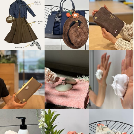
アクアスキュータム 防水・はっ
Ｋｕｎｎｙ． イタリアンカラー
水・防風 全天候型 ポケッタブル
シャツ
モッズコート
オフホワイト
Ｍ
¥0
ブラウン
Ｓ
¥0