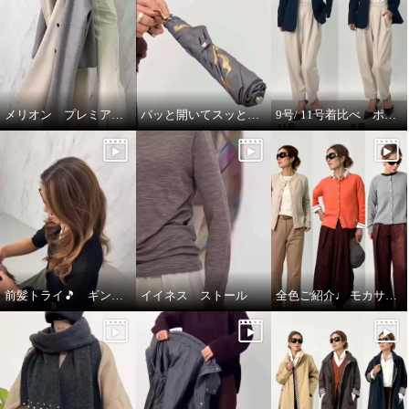
メリオン プレミアムな着心地🎵
パッと開いてスッと閉じる🎵晴雨兼用折りたたみジャンプ傘
9号/ 11号着比べ ポルトゥヴィータ ノーカラージャケット
前髪トライ🎵 ギンカウィンカ ドレスドヘアー
イイネス ストール
全色ご紹介♩ モカサン ジュンコシマダ カーディガン