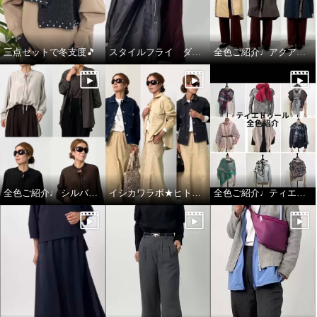
三点セットで冬支度🎵
スタイルフライ ダウンコート
全色ご紹介♩アクアスキュータム
アクアスキュータム 防水・はっ
アクアスキュータム 防水・はっ
水・防風 全天候型 ポケッタブル
水・防風 全天候型 ポケッタブル
全色ご紹介♩ シルバーミントシュガー アンサンブル
イシカワラボ★ヒトミ ジャケット全色ご紹介♩
全色ご紹介♩ティエドゥール
モッズコート
モッズコート
ネイビー
Ｓ
ベージュ
Ｓ
¥0
¥0