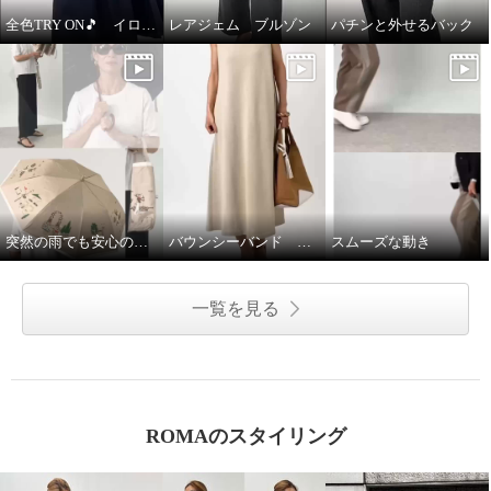
全色TRY ON🎵 イロプライム ワンピース
レアジェム ブルゾン
パチンと外せるバック
突然の雨でも安心の晴雨兼用傘♩
バウンシーバンド ワンピース
スムーズな動き
一覧を見る
ROMAのスタイリング