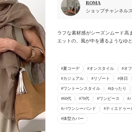
ROMA
ショップチャンネル
ラフな素材感がシーズンムード高
エットの、風が中を通るようなゆ
夏コーデ
オンスタイル
オフ
カジュアル
リゾート
休日
ワントーンスタイル
ゆったり
60代
70代
ワンピース
バウンシーバンド
ティエドゥー
体型カバー