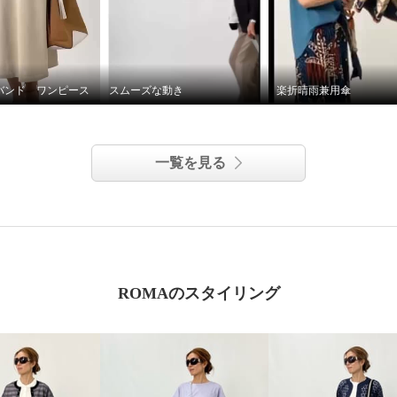
バンド ワンピース
スムーズな動き
楽折晴雨兼用傘
一覧を見る
ROMAのスタイリング
ドゥール さらさら＆涼
フレンチリネン１００％
ル