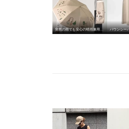
突然の雨でも安心の晴雨兼用傘♩
バウンシー
ＢＯＵＮＣＹ ＢＯＮＤ 接触
ティエ
冷感 さらさら感がすごい！ エ
やか 
アフロージャージー フレアー
ストー
ワンピース
サンド