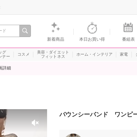
録
、瞬間を。通販・テレビショッピングのショップチャンネル
新着商品
本日お買い得
番組表
ッグ
美容・ダイエット
コスメ
ホーム・インテリア
家電
ンナー
フィットネス
画詳細
バウンシーバンド ワンピ