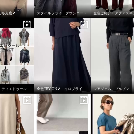
冬支度🎵
スタイルフライ ダウンコート
♩ティエドゥール
全色TRY ON🎵 イロプライム ワンピース
レアジェム ブルゾン