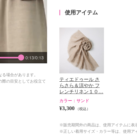
使用アイテム
0:13/0:13
なる場合があります。
ティエドゥール さ
の際の目安としてお役立て
らさら＆涼やか フ
レンチリネン１０…
カラー：
サンド
¥3,300
（税込）
※販売期間外の商品は、使用アイテムに表
※正しい着用サイズ・カラー等は、使用ア