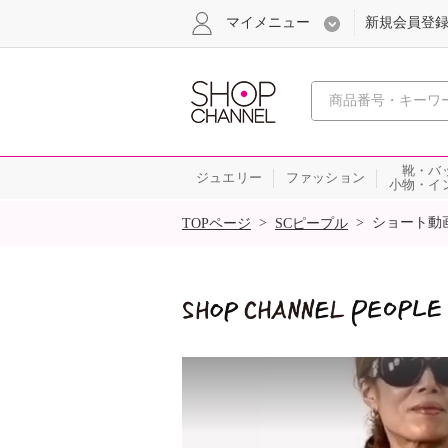
マイメニュー
新規会員登
心おどる
靴・バ
ジュエリー
ファッション
小物・イ
SALE
>
>
ショート動
TOPページ
SCピープル