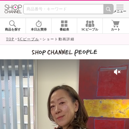
SHOP CHANNEL 
メニュー
商品を探す
本日お買得
番組表
SCピープル
カート
TOP
SCピープル
ショート動画詳細