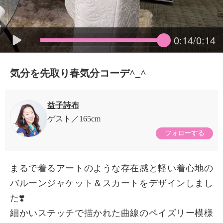
0:14/0:14
気分を先取り春気分コーデ^_^
益子詩布
ゲスト
165cm
フォローする
まるで着るアートのような存在感と軽い着心地の
バルーンジャケット＆スカートをデザインしまし
た❣️
細かいステッチで描かれた曲線のペイズリー模様