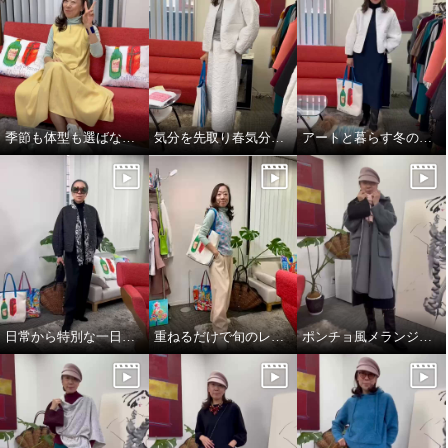
季節も体型も選ばない、頼れるジャンパースカート
気分を先取り春気分コーデ^_^
アートと暮らす冬のワンシーン。
アットランティーヴァ アリア キ
アットランティーヴァ アリア キ
ルティングジャケット
ルティングスカート
オフホワイト
Ｍ
オフホワイト
Ｍ
¥0
¥0
日常から特別な一日まで。表現を変えるエレガンス❣️
重ねるだけで旬のレイヤードスタイル完成👌
ポンチョ風メランジニットストール