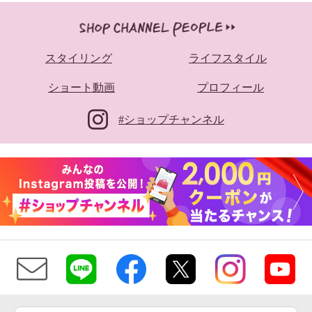
アットランティーヴァ アリア ラ
スタイリング
ライフスタイル
ージトートバッグ
ブルー系
ショート動画
プロフィール
¥0
#ショップチャンネル