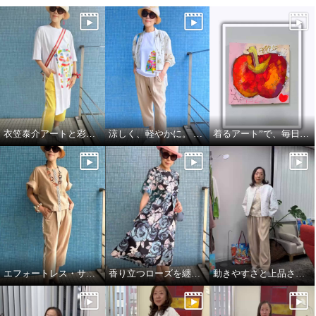
衣笠泰介アートと彩りを楽しむ夏スタイル
涼しく、軽やかに。 それでいて、きちんと美しい。
着るアート”で、毎日をもっと自由に🍎🍏
エフォートレス・サファリエレガンス
香り立つローズを纏う、エフォートレスワンピース
動きやすさと上品さ、どちらも大切にした大人スタイル