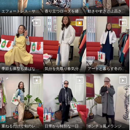
エフォートレス・サファリエレガンス
香り立つローズを纏う、エフォートレスワンピース
動きやすさと上品さ、どちらも大切にした大人スタイル
季節も体型も選ばない、頼れるジャンパースカート
気分を先取り春気分コーデ^_^
アートと暮らす冬のワンシーン。
重ねるだけで旬のレイヤードスタイル完成👌
日常から特別な一日まで。表現を変えるエレガンス❣️
ポンチョ風メランジニットストール