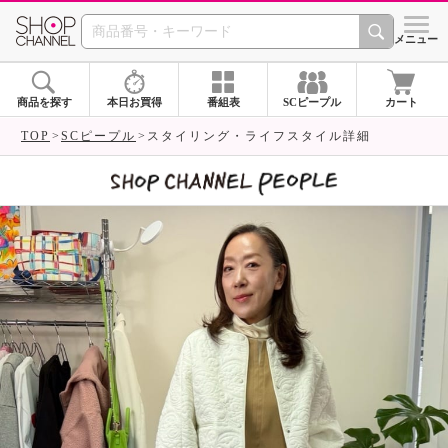
SHOP CHANNEL 
メニュー
商品を探す
本日お買得
番組表
SCピープル
カート
TOP
SCピープル
スタイリング・ライフスタイル詳細