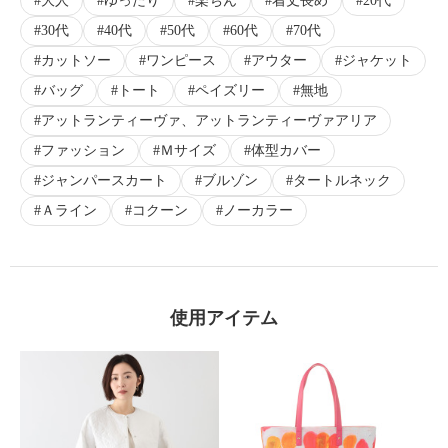
大人
ゆったり
楽ちん
着丈長め
20代
30代
40代
50代
60代
70代
カットソー
ワンピース
アウター
ジャケット
バッグ
トート
ペイズリー
無地
アットランティーヴァ、アットランティーヴァアリア
ファッション
Ｍサイズ
体型カバー
ジャンパースカート
ブルゾン
タートルネック
Ａライン
コクーン
ノーカラー
使用アイテム