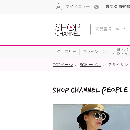
マイメニュー
新規会員登
心おどる
靴・バ
ジュエリー
ファッション
小物・イ
SALE
>
>
スタイリン
TOPページ
SCピープル