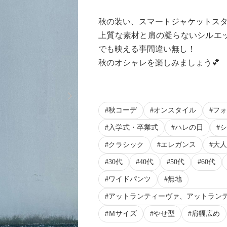
秋の装い、スマートジャケットス
上質な素材と肩の凝らないシルエ
でも映える事間違い無し！
秋のオシャレを楽しみましょう💕
Next
秋コーデ
オンスタイル
フォ
入学式・卒業式
ハレの日
シ
クラシック
エレガンス
大人
30代
40代
50代
60代
ワイドパンツ
無地
アットランティーヴァ、アットラン
Ｍサイズ
やせ型
肩幅広め