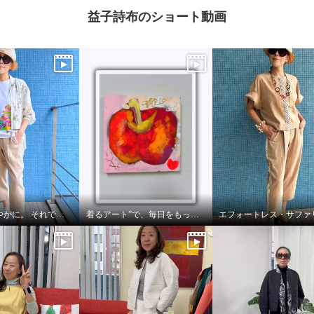
益子詩布のショート動画
涼しく、軽やかに。 それでいて、きちんと美しい。
着るアート”で、毎日をもっと自由に🍎🍏