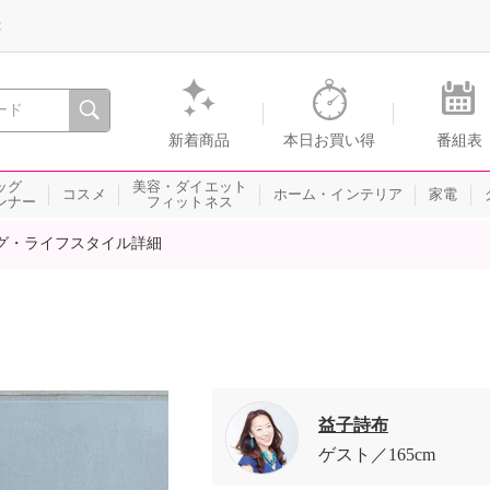
録
、瞬間を。通販・テレビショッピングのショップチャンネル
新着商品
本日お買い得
番組表
ッグ
美容・ダイエット
コスメ
ホーム・インテリア
家電
ンナー
フィットネス
グ・ライフスタイル詳細
益子詩布
ゲスト
165cm