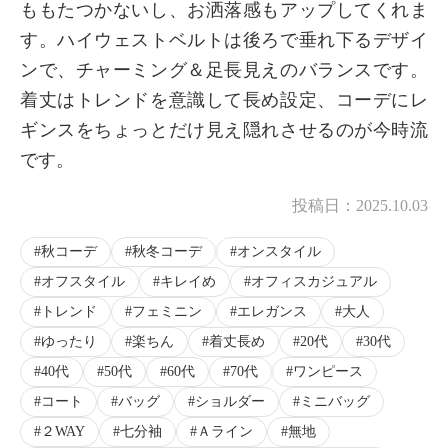
ももたつかないし、お洒落感もアップしてくれま
す。ハイウェストベルトは後ろで垂れ下るデザイ
ンで、チャーミング＆足長見えのバランスです。
着丈はトレンドを意識して長め設定、コーデにレ
ギンスをちょっとだけ見え隠れさせるのが今時流
です。
投稿日：
2025.10.03
秋コーデ
秋冬コーデ
オンスタイル
オフスタイル
キレイめ
オフィスカジュアル
トレンド
フェミニン
エレガンス
大人
ゆったり
楽ちん
着丈長め
20代
30代
40代
50代
60代
70代
ワンピース
コート
バッグ
ショルダー
ミニバッグ
２WAY
七分袖
Ａライン
無地