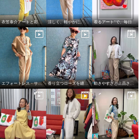
衣笠泰介アートと彩りを楽しむ夏スタイル
涼しく、軽やかに。 それでいて、きちんと美しい。
着るアート”で、毎日をもっと自由に🍎🍏
エフォートレス・サファリエレガンス
香り立つローズを纏う、エフォートレスワンピース
動きやすさと上品さ、どちらも大切にした大人スタイル