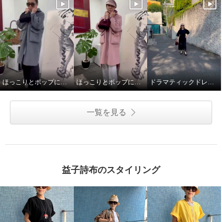
アットランティーヴァ アリア ウ
アットランティーヴァ アリア ポ
エストタック ドレスコート
ーチ付 メッシュミニバッグ
ベージュ
Ｍ
コニャック
ほっこりとポップに冬を楽しことむコートスタイル
ほっこりとポップに冬を楽しことむコートスタイル
ドラマティックドレスで秋を楽しむ
¥0
¥0
一覧を見る
益子詩布のスタイリング