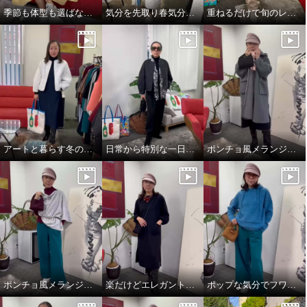
季節も体型も選ばない、頼れるジャンパースカート
気分を先取り春気分コーデ^_^
重ねるだけで旬のレイヤードスタイル完成👌
アートと暮らす冬のワンシーン。
日常から特別な一日まで。表現を変えるエレガンス❣️
ポンチョ風メランジニットストール
ポンチョ風メランジニットストール
楽だけどエレガントスタイル
ポップな気分でフワモコパーカー