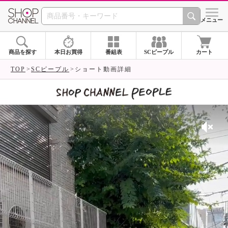
SHOP CHANNEL 
メニュー
商品を探す
本日お買得
番組表
SCピープル
カート
TOP
SCピープル
ショート動画詳細