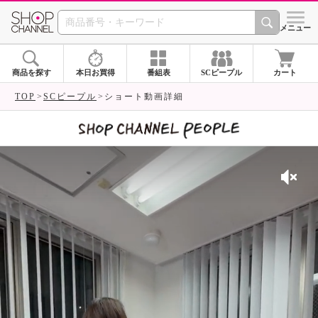
SHOP CHANNEL 
メニュー
商品を探す
本日お買得
番組表
SCピープル
カート
TOP
SCピープル
ショート動画詳細