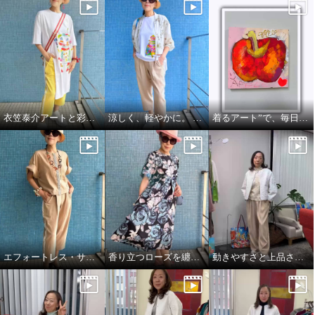
衣笠泰介アートと彩りを楽しむ夏スタイル
涼しく、軽やかに。 それでいて、きちんと美しい。
着るアート”で、毎日をもっと自由に🍎🍏
エフォートレス・サファリエレガンス
香り立つローズを纏う、エフォートレスワンピース
動きやすさと上品さ、どちらも大切にした大人スタイル