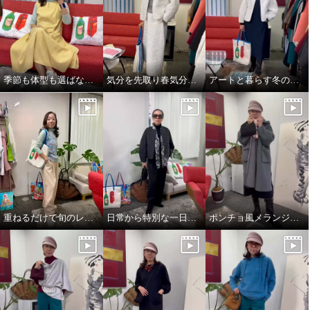
季節も体型も選ばない、頼れるジャンパースカート
気分を先取り春気分コーデ^_^
アートと暮らす冬のワンシーン。
アットランティーヴァ アリア ジ
アットランティーヴァ アリア イ
ャンパースカート
ンナートップス
イエロー
Ｍ
ミント
Ｍ
¥0
¥0
重ねるだけで旬のレイヤードスタイル完成👌
日常から特別な一日まで。表現を変えるエレガンス❣️
ポンチョ風メランジニットストール