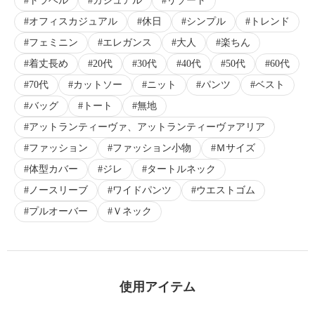
トラベル
カジュアル
リゾート
オフィスカジュアル
休日
シンプル
トレンド
フェミニン
エレガンス
大人
楽ちん
着丈長め
20代
30代
40代
50代
60代
70代
カットソー
ニット
パンツ
ベスト
バッグ
トート
無地
アットランティーヴァ、アットランティーヴァアリア
ファッション
ファッション小物
Ｍサイズ
体型カバー
ジレ
タートルネック
ノースリーブ
ワイドパンツ
ウエストゴム
プルオーバー
Ｖネック
使用アイテム