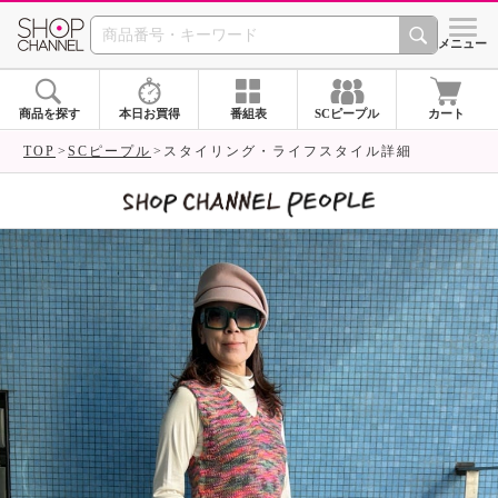
SHOP CHANNEL 
メニュー
商品を探す
本日お買得
番組表
SCピープル
カート
TOP
SCピープル
スタイリング・ライフスタイル詳細