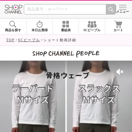
SHOP CHANNEL 
メニュー
商品を探す
本日お買得
番組表
SCピープル
カート
TOP
SCピープル
ショート動画詳細