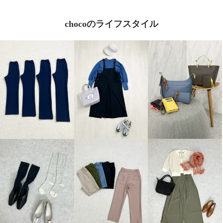
chocoのライフスタイル
ＴＡＫＵＭＩＢＡ 吸水速乾・形
態安定 洗えるジョーゼットニッ
ト ワンタック テーパードパンツ
カーキ
Ｍ
¥0