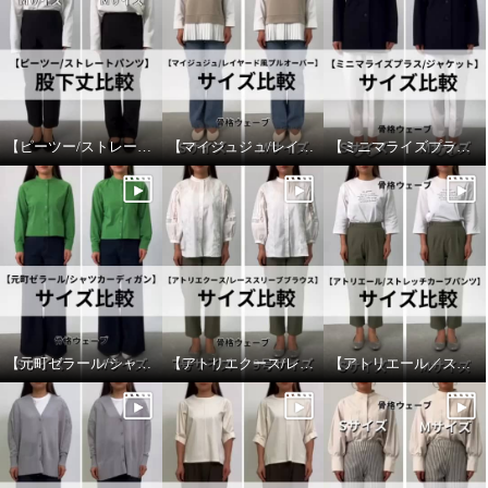
【ピーツー/ストレートパンツ】股下丈比較
【マイジュジュ/レイヤード風プルオーバー】サイズ比較
【ミニマライズプラス/ジャケット】サイズ比較
【元町ゼラール/シャツカーディガン】サイズ比較
【アトリエクース/レーススリーブブラウス】サイズ比較
【アトリエール／ストレッチカーブパンツ】サイズ比較
エイガールズ ＬＯＴＵＳシリー
ＴＡＫＵＭＩＢＡ 吸水速乾・形
ズ スビン綿混ハイゲージ天竺 ク
態安定 洗えるジョーゼットニッ
ルーネックプルオーバー
ト イージーワイドスラックス
ピュアホワイト
Ｍ
カーキ
Ｍ