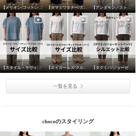
【メリオン/コットンプルオーバー】サイズ比較
【タマミワタナベ/スプリングウェーブニットカーディガン】サイズ比較
【アンダモン／ストライプベイカーパンツ】サイズ比較
【スタイル・ラヴィー/チュニックプルオーバー】サイズ比較
【エイガールズ/クルーネックプルオーバー】サイズ比較
【タクミバ/ジョーゼットパンツ】シルエット比較
マイジュジュ 一枚で決まる！ 裾
マイジュジュ 一枚で決まる！ 裾
プリーツ レイヤード風プルオー
プリーツ レイヤード風プルオー
一覧を見る
バー
バー
ベージュ
Ｓ
ベージュ
Ｍ
¥0
¥0
chocoのスタイリング