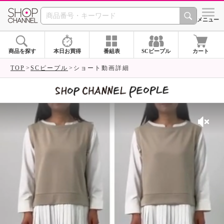
SHOP CHANNEL 
メニュー
商品を探す
本日お買得
番組表
SCピープル
カート
TOP
SCピープル
ショート動画詳細