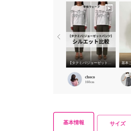
服愛
【タクミバ/ジョーゼットパンツ】シルエット比較
基本
888
choco
162cm
160cm
基本情報
サイズ