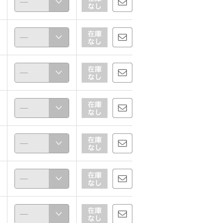
【タクミバ/ジョーゼットパンツ】シルエット比較
基本こそ細部に注目
888
162cm