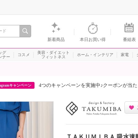
間を。通販・テレビショッピングのショップチャンネル
新着商品
本日お買い得
番組表
ッグ
美容・ダイエット
コスメ
ホーム・インテリア
家電
ンナー
フィットネス
4つのキャンペーンを実施中♪クーポンが当
agramキャンペーン
ＴＡＫＵＭＩＢＡ 吸水速