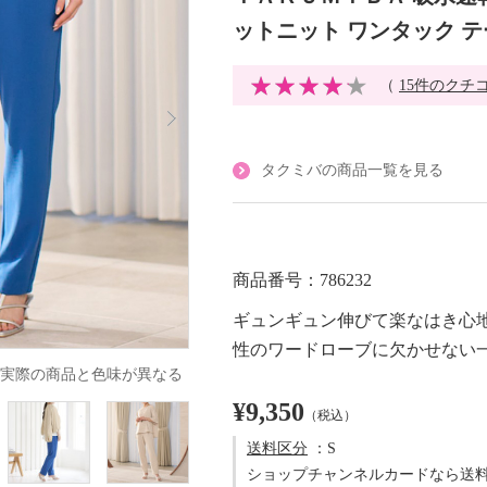
ットニット ワンタック 
（
15件のクチ
タクミバの商品一覧を見る
商品番号：786232
ギュンギュン伸びて楽なはき心
性のワードローブに欠かせない
実際の商品と色味が異なる
¥9,350
（税込）
送料区分
：S
ショップチャンネルカードなら送