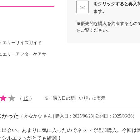
をクリックすると再入
ます。
※優先的な購入を約束するもの
をご覧ください。
ュエリーサイズガイド
ュエリーアフターケアサ
ウレタン５％
ウレタン９％
（
15
）
※「購入日の新しい順」に表示
可
よかった
（
かなかな
さん | 購入日：2025/06/23| 公開日：2025/06/26）
に出会い、あまりに気に入ったのでネットで追加購入。今回は
イクリーニング可
とシルエットがとても綺麗！