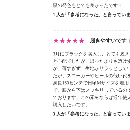
【メンテナンス（ケアラベル）】
黒の発色もとても良かったです！
・長時間照射による変退色注意
1 人が「参考になった」と言ってい
・単品洗い
・水や汗などによる色落ち、色移り
・摩擦による色落ち、色移り注意
履きやすいです
・素材の特性上、多少の縮みあり
・ネット使用
3月にブラックを購入し、とても履
・無蛍光洗剤使用
と心配でしたが、思ったよりも透け
【原産国（地）】
が、薄すぎず、生地がサラッとして
・日本製
たが、スニーカーやヒールの低い靴
身長160センチで日頃Mサイズを着
で、膝から下はスッキリしているの
※普段と同じサイズをおすすめ
ております。この素材ならば通年使
購入したいです。
3 人が「参考になった」と言ってい