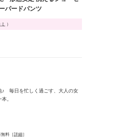
テーパードパンツ
コミ
）
地♪ 毎日を忙しく過ごす、大人の女
一本。
料無料［
詳細
］