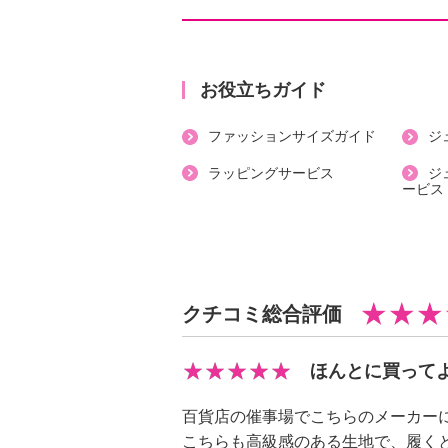
【詳細】
・ボトムウエスト：総ゴム
・パンツ丈：八分丈
お役立ちガイド
・裏地：なし
ファッションサイズガイド
ジ
・スリット：なし
・ポケット：外側（前）２個
ラッピングサービス
ジ
ービス
【素材】
・本体：ポリエステル９５％、ポリ
・別布：ポリエステル９１％、ポリ
【メンテナンス（絵表示ラベル）】
・洗濯機：可
クチコミ総合評価
・漂白処理：塩素系・酸素系漂白不
・タンブル乾燥：不可
ほんとに買って
・自然乾燥：日陰の吊り干し
・アイロン仕上げ：可（低温）
百貨店の催事場でこちらのメーカー
・ドライクリーニング：石油系ドラ
こちらも高級感のある生地で、履く