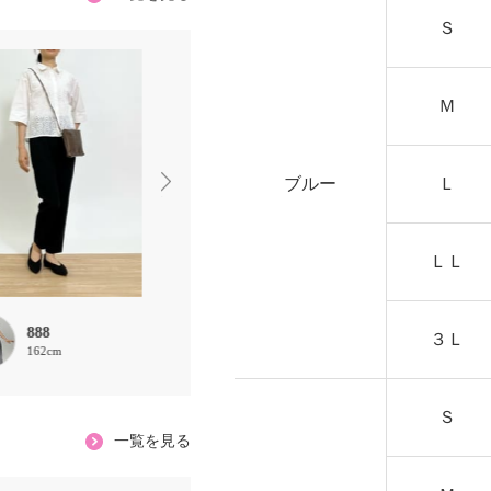
Ｓ
Ｍ
ブルー
Ｌ
ＬＬ
888
mako
Lucia
３Ｌ
162cm
162cm
153cm
Ｓ
一覧を見る