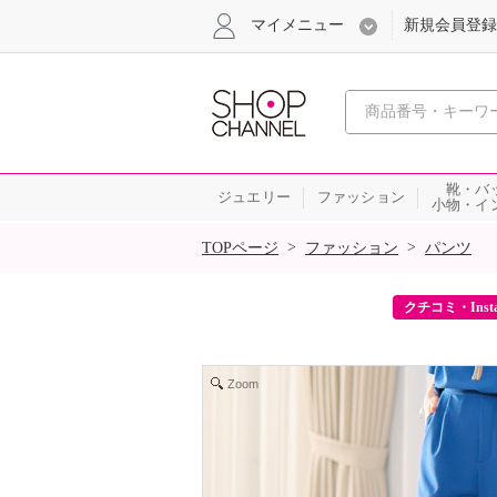
マイメニュー
新規会員登録
心おどる、瞬
靴・バ
ジュエリー
ファッション
小物・イ
SALE
>
>
TOPページ
ファッション
パンツ
ーポンをプレゼント！
クチコミ・Inst
Zoom