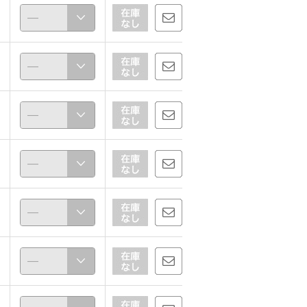
888
888
162cm
162cm