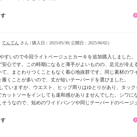
ます
注意
（
てんてん
さん | 購入日：2025/05/30| 公開日：2025/06/02）
きやすいので今回ライトベージュとカーキを追加購入しました
ず安心です。この時期になると薄手がよいものの、足元が冷え
いて、まとわりつくこともなく着心地抜群です。同じ素材のワ
を履くことが多いので、丈が短いテーパードを選びました。
用していますが、ウエスト、ヒップ周りはゆとりがあり、タッ
でカットソーをインしても違和感がありませんでした。シワに
えそうなので、短めのワイドパンツや同じテーパードのベージ
ます