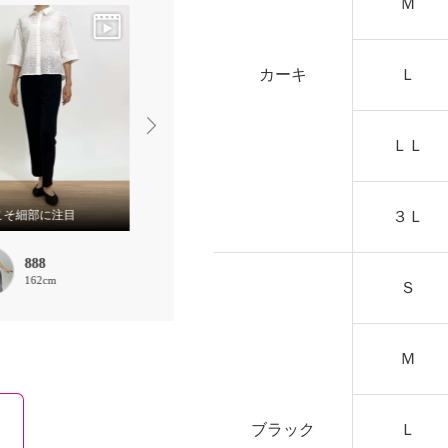
Ｍ
カーキ
Ｌ
ＬＬ
こそ細部に注目
服愛
３Ｌ
888
888
choco
162cm
162cm
160cm
Ｓ
Ｍ
ブラック
Ｌ