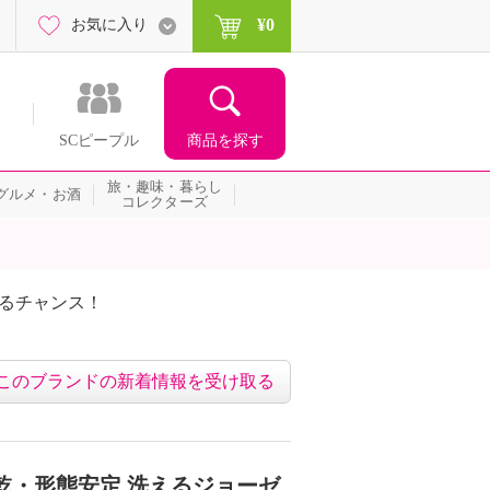
¥0
お気に入り
商品を探す
SCピープル
旅・趣味・暮らし
グルメ・お酒
コレクターズ
たるチャンス！
ネッ
このブランドの新着情報を受け取る
乾・形態安定 洗えるジョーゼ