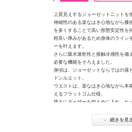
上質見えするジョーゼットニットを
伸縮性のある楽なはき心地ながら膝
を多くすることで高い形態安定性を
程良い厚みがあるため身体のライン
ーを叶えます。
さらに吸水速乾性と接触冷感性を備
必要な機能をそろえました。
身頃は、ジョーゼットならではの落
ドシルエット。
ウエストは、楽なはき心地ながら本
えるフラットゴム仕様。
後ろにギャザーを控えめに入れ、ヒ
いよう仕立てました。
足首が見える丈感に設定することで
続きを見
た。