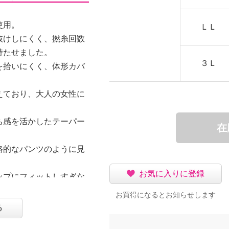
使用。
ＬＬ
抜けしにくく、撚糸回数
持たせました。
３Ｌ
を拾いにくく、体形カバ
えており、大人の女性に
ち感を活かしたテーパー
在
格的なパンツのように見
お気に入りに登録
ップにフィットしすぎな
お買得になるとお知らせします
、細見え効果を狙いまし
る