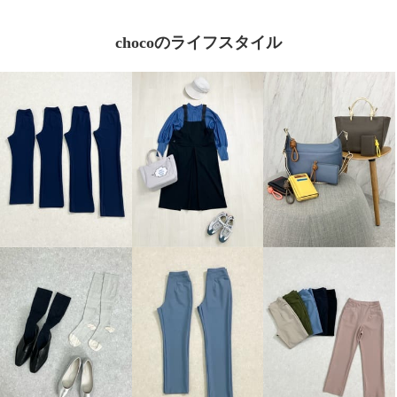
chocoのライフスタイル
ＴＡＫＵＭＩＢＡ 吸水速乾・形
態安定 洗えるジョーゼットニッ
ト ワンタック テーパードパンツ
カーキ
Ｍ
¥0