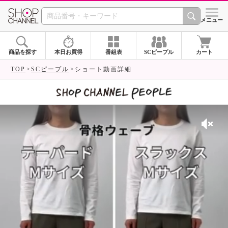
SHOP CHANNEL 
メニュー
商品を探す
本日お買得
番組表
SCピープル
カート
TOP
SCピープル
ショート動画詳細