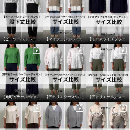
【ピーツー/ストレートパンツ】股下丈比較
【マイジュジュ/レイヤード風プルオーバー】サイズ比較
【ミニマライズプラス/ジャケット】サイズ比較
【元町ゼラール/シャツカーディガン】サイズ比較
【アトリエクース/レーススリーブブラウス】サイズ比較
【アトリエール／ストレッチカーブパンツ】サイズ比較
エイガールズ ＬＯＴＵＳシリー
ＴＡＫＵＭＩＢＡ 吸水速乾・形
ズ スビン綿混ハイゲージ天竺 ク
態安定 洗えるジョーゼットニッ
ルーネックプルオーバー
ト イージーワイドスラックス
ピュアホワイト
Ｍ
カーキ
Ｍ