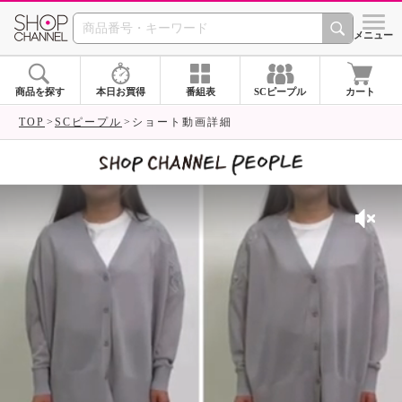
SHOP CHANNEL 
メニュー
商品を探す
本日お買得
番組表
SCピープル
カート
TOP
SCピープル
ショート動画詳細