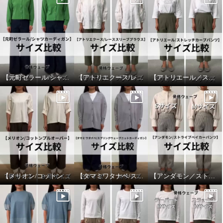
【元町ゼラール/シャツカーディガン】サイズ比較
【アトリエクース/レーススリーブブラウス】サイズ比較
【アトリエール／ストレッチカーブパンツ】サイズ比較
ピーツー え！？はいてないみた
ピーツー え！？はいてないみた
【メリオン/コットンプルオーバー】サイズ比較
【タマミワタナベ/スプリングウェーブニットカーディガン】サイズ比較
【アンダモン／ストライプベイカーパンツ】サイズ比較
い？ 純日本製 美脚ストレート
い？ 純日本製 美脚ストレート
やわらかストレッチパンツ ＜股
やわらかストレッチパンツ ＜股
下７２ｃｍ＞
下６４ｃｍ＞
ブラック
Ｍ
ブラック
Ｍ
¥0
¥0