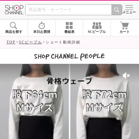
SHOP CHANNEL 
メニュー
商品を探す
本日お買得
番組表
SCピープル
カート
TOP
SCピープル
ショート動画詳細