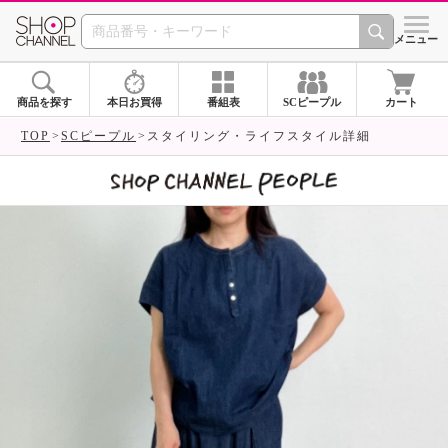
SHOP CHANNEL 
メニュー
商品を探す
本日お買得
番組表
SCピープル
カート
TOP
SCピープル
スタイリング・ライフスタイル詳細