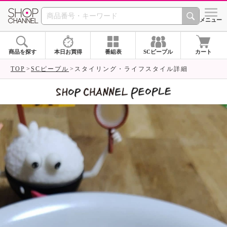
SHOP CHANNEL 
メニュー
商品を探す
本日お買得
番組表
SCピープル
カート
TOP
SCピープル
スタイリング・ライフスタイル詳細